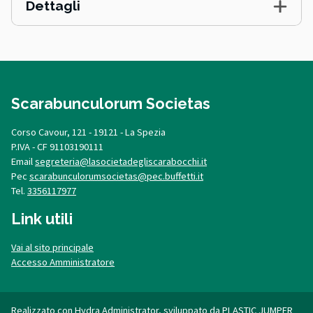
Dettagli
Scarabunculorum Societas
Corso Cavour, 121 - 19121 - La Spezia
P.IVA - CF 91103190111
Email
segreteria@lasocietadegliscarabocchi.it
Pec
scarabunculorumsocietas@pec.buffetti.it
Tel.
3356117977
Link utili
Vai al sito principale
Accesso Amministratore
Realizzato con
Hydra Administrator
, sviluppato da
PLASTIC JUMPER