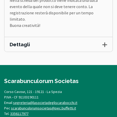
Nella scheda del prodotto viene indicata una data
evento della quale non si deve tenere conto. La
registrazione resterà disponibile per un tempo
limitato.
Buona creatività!
Dettagli
Scarabunculorum Societas
Corso Cavour, 121 - 19121 - La Spezia
P.IVA - CF 91103190111
Email
segreteria@lasocietadegliscarabocchi.it
Pec
scarabunculorumsocietas@pec.buffetti.it
Tel.
3356117977