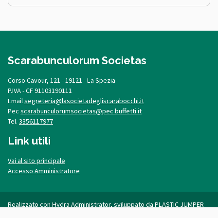
Scarabunculorum Societas
Corso Cavour, 121 - 19121 - La Spezia
P.IVA - CF 91103190111
Email
segreteria@lasocietadegliscarabocchi.it
Pec
scarabunculorumsocietas@pec.buffetti.it
Tel.
3356117977
Link utili
Vai al sito principale
Accesso Amministratore
Realizzato con
Hydra Administrator
, sviluppato da
PLASTIC JUMPER