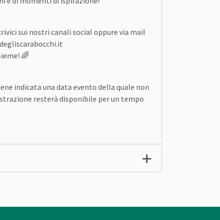
ni e di momenti di ispirazione!
ivici sui nostri canali social oppure via mail
degliscarabocchi.it
sieme! 🌈
iene indicata una data evento della quale non
istrazione resterà disponibile per un tempo