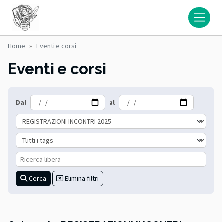
Home
Eventi e corsi
Eventi e corsi
Da data
a data
Dal
al
Categoria
Tags
Ricerca libera
Cerca
Elimina filtri